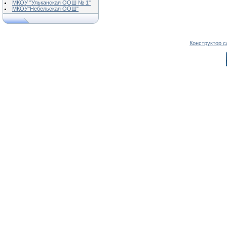
МКОУ "Ульканская ООШ № 1"
МКОУ"Небельская ООШ"
Конструктор с