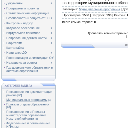
на территории муниципального образо
Документы
Программы и проекты
Категория
:
Муниципальные программы
|
Доб
Статистическая информация
Просмотров
:
1550
|
Загрузок
:
196
|
Рейтинг
:
Безопасность и защита от ЧС
Всего комментариев
:
0
Контроль и надзор
Кадровое обеспечение
Виртуальная приемная
Добавлять комментарии мо
[
Направления деятельности
Родителям
Co
Карта сайта
Навигатор ДО
Реорганизация и ликвидация ОУ
Независимая оценка
Год дошкольного образования в
системе образования.
КАТЕГОРИИ РАЗДЕЛА
Постановления администрации
района
[95]
Муниципальные программы
[3]
Приказы отдела образования
[92]
Постановления и Приказы
министерства образования
Иркутской области
[5]
Федеральные и региональные
НПА.
[22]