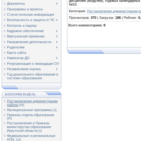
дисциплин (модулей), годовых календарных
Документы
№53.
Программы и проекты
Категория
:
Постановления администрации р
Статистическая информация
Просмотров
:
370
|
Загрузок
:
186
|
Рейтинг
:
0
Безопасность и защита от ЧС
Всего комментариев
:
0
Контроль и надзор
Кадровое обеспечение
Виртуальная приемная
Направления деятельности
Родителям
Карта сайта
Навигатор ДО
Реорганизация и ликвидация ОУ
Независимая оценка
Год дошкольного образования в
системе образования.
КАТЕГОРИИ РАЗДЕЛА
Постановления администрации
района
[95]
Муниципальные программы
[3]
Приказы отдела образования
[92]
Постановления и Приказы
министерства образования
Иркутской области
[5]
Федеральные и региональные
НПА.
[22]