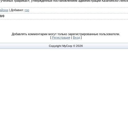
 учебных графиках», утвержденный постановлением администрации Казачинско-Ленско
айона
|
Добавил
:
roo
.0
/
0
Добавлять комментарии могут только зарегистрированные пользователи.
[
Регистрация
|
Вход
]
Copyright MyCorp © 2026