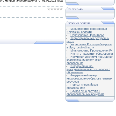
го муниципального района от 05.02.2013 года
КАЛЕНДАРЬ
НУЖНЫЕ ССЫЛКИ
Министерство образования
Иркутской области
Образование Приангарья
Территориальный ресурсный
центр
Управление Роспотребнадзора
в Иркутской области
Министерство Просвещения РФ
Институт развития образования
Иркутский Институт повышения
квалификации работников
образования
Информационно-
куммуникационные технологии в
образовании
Федеральный центр
информационно-образовательных
ресурсов
Портал «Российское
образование»
Единое окно доступа к
образовательным ресурсам