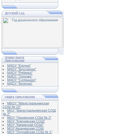
ДЕТСКИЙ САД.
ДОШКОЛЬНОЕ
ОБРАЗОВАНИЕ
МДОУ "Елочка"
МДОУ "Брусничка"
МДОУ "Рябинка"
МДОУ "Тополек"
МДОУ "Солнышко"
МДОУ "Белочка"
ОБЩЕЕ ОБРАЗОВАНИЕ
МБОУ "Магистральнинская
СОШ № 22"
МОУ "Магистральнинская СОШ
№ 2"
МОУ "Ульканская СОШ № 2"
МОУ "Ключевская СОШ"
МОУ "Карамская ООШ"
МОУ Казачинская СОШ
МОУ "Окунайская СОШ № 1"