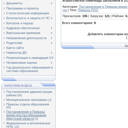
всероссийской олимпиады школьников в 202
Документы
Категория
:
Постановления и Приказы минист
Программы и проекты
roo
|
Теги
:
Приказы РОО
Статистическая информация
Просмотров
:
105
|
Загрузок
:
121
|
Рейтинг
:
0
Безопасность и защита от ЧС
Всего комментариев
:
0
Контроль и надзор
Кадровое обеспечение
Виртуальная приемная
Добавлять комментарии мо
[
Направления деятельности
Родителям
Co
Карта сайта
Навигатор ДО
Реорганизация и ликвидация ОУ
Независимая оценка
Год дошкольного образования в
системе образования.
КАТЕГОРИИ РАЗДЕЛА
Постановления администрации
района
[95]
Муниципальные программы
[3]
Приказы отдела образования
[92]
Постановления и Приказы
министерства образования
Иркутской области
[5]
Федеральные и региональные
НПА.
[22]