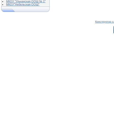
МКОУ "Ульканская ООШ № 1"
МКОУ"Небельская ООШ"
Конструктор с