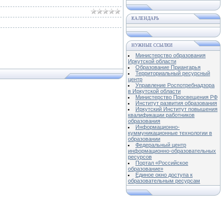
КАЛЕНДАРЬ
НУЖНЫЕ ССЫЛКИ
Министерство образования
Иркутской области
Образование Приангарья
Территориальный ресурсный
центр
Управление Роспотребнадзора
в Иркутской области
Министерство Просвещения РФ
Институт развития образования
Иркутский Институт повышения
квалификации работников
образования
Информационно-
куммуникационные технологии в
образовании
Федеральный центр
информационно-образовательных
ресурсов
Портал «Российское
образование»
Единое окно доступа к
образовательным ресурсам