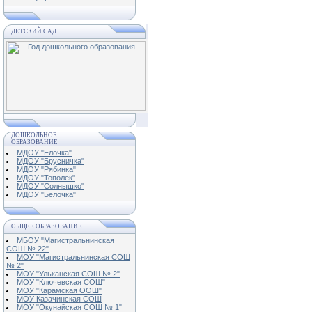
ДЕТСКИЙ САД.
ДОШКОЛЬНОЕ
ОБРАЗОВАНИЕ
МДОУ "Елочка"
МДОУ "Брусничка"
МДОУ "Рябинка"
МДОУ "Тополек"
МДОУ "Солнышко"
МДОУ "Белочка"
ОБЩЕЕ ОБРАЗОВАНИЕ
МБОУ "Магистральнинская
СОШ № 22"
МОУ "Магистральнинская СОШ
№ 2"
МОУ "Ульканская СОШ № 2"
МОУ "Ключевская СОШ"
МОУ "Карамская ООШ"
МОУ Казачинская СОШ
МОУ "Окунайская СОШ № 1"