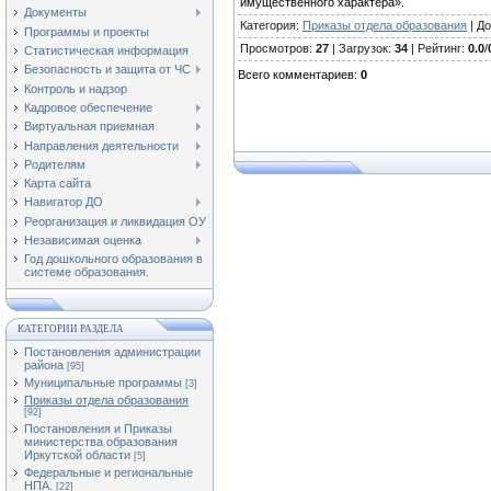
имущественного характера».
Документы
Категория
:
Приказы отдела образования
|
До
Программы и проекты
Просмотров
:
27
|
Загрузок
:
34
|
Рейтинг
:
0.0
/
Статистическая информация
Безопасность и защита от ЧС
Всего комментариев
:
0
Контроль и надзор
Кадровое обеспечение
Виртуальная приемная
Направления деятельности
Родителям
Карта сайта
Навигатор ДО
Реорганизация и ликвидация ОУ
Независимая оценка
Год дошкольного образования в
системе образования.
КАТЕГОРИИ РАЗДЕЛА
Постановления администрации
района
[95]
Муниципальные программы
[3]
Приказы отдела образования
[92]
Постановления и Приказы
министерства образования
Иркутской области
[5]
Федеральные и региональные
НПА.
[22]