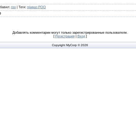
бавил
:
roo
|
Теги
:
приказ РОО
0
Добавлять комментарии могут только зарегистрированные пользователи.
[
Регистрация
|
Вход
]
Copyright MyCorp © 2026