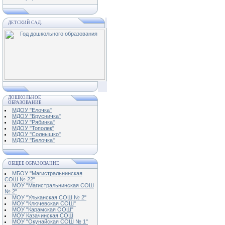
ДЕТСКИЙ САД.
ДОШКОЛЬНОЕ
ОБРАЗОВАНИЕ
МДОУ "Елочка"
МДОУ "Брусничка"
МДОУ "Рябинка"
МДОУ "Тополек"
МДОУ "Солнышко"
МДОУ "Белочка"
ОБЩЕЕ ОБРАЗОВАНИЕ
МБОУ "Магистральнинская
СОШ № 22"
МОУ "Магистральнинская СОШ
№ 2"
МОУ "Ульканская СОШ № 2"
МОУ "Ключевская СОШ"
МОУ "Карамская ООШ"
МОУ Казачинская СОШ
МОУ "Окунайская СОШ № 1"