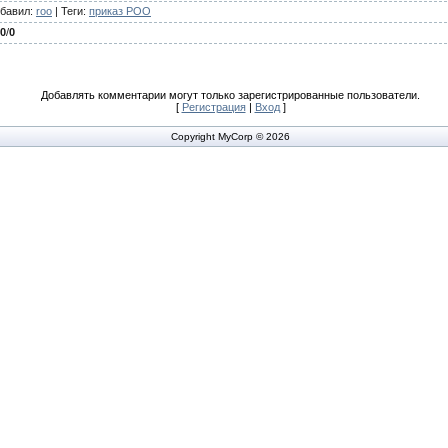
бавил
:
roo
|
Теги
:
приказ РОО
.0
/
0
Добавлять комментарии могут только зарегистрированные пользователи.
[
Регистрация
|
Вход
]
Copyright MyCorp © 2026