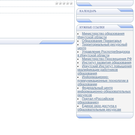
КАЛЕНДАРЬ
НУЖНЫЕ ССЫЛКИ
Министерство образования
Иркутской области
Образование Приангарья
Территориальный ресурсный
центр
Управление Роспотребнадзора
в Иркутской области
Министерство Просвещения РФ
Институт развития образования
Иркутский Институт повышения
квалификации работников
образования
Информационно-
куммуникационные технологии в
образовании
Федеральный центр
информационно-образовательных
ресурсов
Портал «Российское
образование»
Единое окно доступа к
образовательным ресурсам