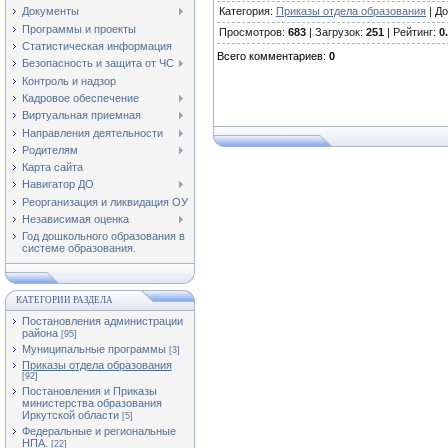
Категория
:
Приказы отдела образования
|
До
Документы
Программы и проекты
Просмотров
:
683
|
Загрузок
:
251
|
Рейтинг
:
0
Статистическая информация
Всего комментариев
:
0
Безопасность и защита от ЧС
Контроль и надзор
Кадровое обеспечение
Виртуальная приемная
Направления деятельности
Родителям
Карта сайта
Навигатор ДО
Реорганизация и ликвидация ОУ
Независимая оценка
Год дошкольного образования в
системе образования.
КАТЕГОРИИ РАЗДЕЛА
Постановления администрации
района
[95]
Муниципальные программы
[3]
Приказы отдела образования
[92]
Постановления и Приказы
министерства образования
Иркутской области
[5]
Федеральные и региональные
НПА.
[22]