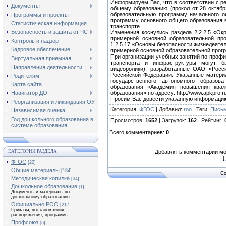
Информируем Вас, что в соответствии с р
Документы
общему образованию (прокол от 28 октяб
образовательную программу начального 
Программы и проекты
программу основного общего образования 
Статистическая информация
транспорте.
Безопасность и защита от ЧС
Изменения коснулись раздела 2.2.2.5 «О
примерной основной образовательной пр
Контроль и надзор
1.2.5.17 «Основы безопасности жизнедеяте
Кадровое обеспечение
примерной основной образовательной прог
При организации учебных занятий по профи
Виртуальная приемная
транспорта и инфраструктуры могут б
Направления деятельности
видеоролики), разработанные ОАО «Росс
Российской Федерации. Указанные матер
Родителям
государственного автономного образова
Карта сайта
образования «Академия повышения квал
образования» по адресу: http://www.apkpro.ru
Навигатор ДО
Просим Вас довести указанную информацию
Реорганизация и ликвидация ОУ
Категория
:
ФГОС
|
Добавил
:
roo
|
Теги
:
Письм
Независимая оценка
Год дошкольного образования в
Просмотров
:
1652
|
Загрузок
:
162
|
Рейтинг
:
системе образования.
Всего комментариев
:
0
КАТЕГОРИИ РАЗДЕЛА
Добавлять комментарии мо
[
ФГОС
[22]
Общие материалы
[184]
Co
Методическая копилка
[34]
Дошкольное образование
[1]
Документы и материалы по
дошкольному образованию
Официально РОО
[217]
Приказы, постановления,
распоряжения, программы
Профсоюз
[5]