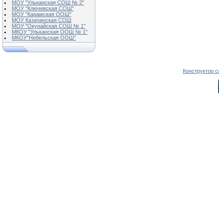
МОУ "Ульканская СОШ № 2"
МОУ "Ключевская СОШ"
МОУ "Карамская ООШ"
МОУ Казачинская СОШ
МОУ "Окунайская СОШ № 1"
МКОУ "Ульканская ООШ № 1"
МКОУ"Небельская ООШ"
Конструктор с