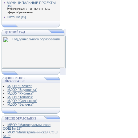
МУНИЦИПАЛЬНЫЕ ПРОЕКТЫ
[15]
МУНИЦИПАЛЬНЫЕ ПРОЕКТЫ в
сфере образования
Питание
[15]
ДЕТСКИЙ САД.
ДОШКОЛЬНОЕ
ОБРАЗОВАНИЕ
МДОУ "Елочка"
МДОУ "Брусничка"
МДОУ "Рябинка"
МДОУ "Тополек"
МДОУ "Солнышко"
МДОУ "Белочка"
ОБЩЕЕ ОБРАЗОВАНИЕ
МБОУ "Магистральнинская
СОШ № 22"
МОУ "Магистральнинская СОШ
№ 2"