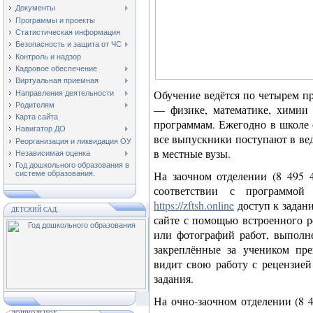
Документы
Программы и проекты
Статистическая информация
Безопасность и защита от ЧС
Контроль и надзор
Кадровое обеспечение
Виртуальная приемная
Обучение ведётся по четырем п
Направления деятельности
Родителям
— физике, математике, химии
Карта сайта
программам. Ежегодно в школе о
Навигатор ДО
все выпускники поступают в вед
Реорганизация и ликвидация ОУ
в местные вузы.
Независимая оценка
Год дошкольного образования в
На заочном отделении (8 495 4
системе образования.
соответствии с программой
https://zftsh.online
доступ к задан
ДЕТСКИЙ САД.
сайте с помощью встроенного р
или фотографий работ, выполн
закреплённые за учеником пр
видит свою работу с рецензие
задания.
На очно-заочном отделении (8 4