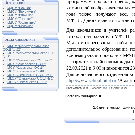
программам проводят преподав
ДОШКОЛЬНОЕ
ОБРАЗОВАНИЕ
химии в общеобразовательных уч
МДОУ "Елочка"
МДОУ "Брусничка"
года также получают весь н
МДОУ "Рябинка"
МДОУ "Тополек"
МФТИ. Данные занятия организу
МДОУ "Солнышко"
МДОУ "Белочка"
Для школьников и учителей ра
читают преподаватели МФТИ.
ОБЩЕЕ ОБРАЗОВАНИЕ
Мы заинтересованы, чтобы шк
МБОУ "Магистральнинская
дополнительное образование п
СОШ № 22"
МОУ "Магистральнинская СОШ
вовремя узнали о наборе в МФТ
№ 2"
в формате онлайн-олимпиады н
МОУ "Ульканская СОШ № 2"
МОУ "Ключевская СОШ"
22.03.2021 в 9.00 и закончится 28
МОУ "Карамская ООШ"
МОУ Казачинская СОШ
Для очно-заочного отделения вс
МОУ "Окунайская СОШ № 1"
МКОУ "Ульканская ООШ № 1"
http://www.school.mipt.ru
29 марта
МКОУ"Небельская ООШ"
Просмотров
: 815 |
Добавил
:
roo
|
Рейтинг
:
0.0
/
0
Всего комментариев
:
0
Добавлять комментарии мо
[
Co