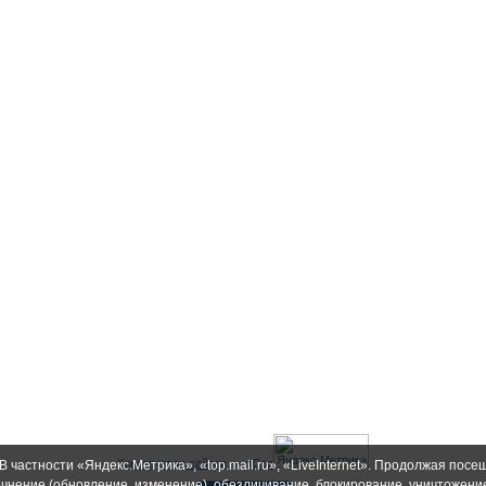
Конструктор сайтов
—
uCoz
В частности «Яндекс.Метрика», «top.mail.ru», «LiveInternet». Продолжая пос
точнение (обновление, изменение), обезличивание, блокирование, уничтожен