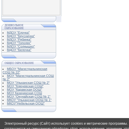
ДОШКОЛЬНОЕ
ОБРАЗОВАНИЕ
МДОУ "Елочка"
МДОУ "Брусничка"
МДОУ "Рябинка"
МДОУ "Тополек"
МДОУ "Солнышко"
МДОУ "Белочка"
ОБЩЕЕ ОБРАЗОВАНИЕ
МБОУ "Магистральнинская
СОШ № 22"
МОУ "Магистральнинская СОШ
№ 2"
МОУ "Ульканская СОШ № 2"
МОУ "Ключевская СОШ"
МОУ "Карамская ООШ"
МОУ Казачинская СОШ
МОУ "Окунайская СОШ № 1"
МКОУ "Ульканская ООШ № 1"
МКОУ"Небельская ООШ"
Электронный ресурс (Сайт) использует cookies и метрические программы. 
соглашается на смешанную обработку, сбор, использование, хранение, у