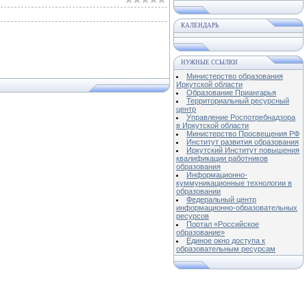
КАЛЕНДАРЬ
НУЖНЫЕ ССЫЛКИ
Министерство образования
Иркутской области
Образование Приангарья
Территориальный ресурсный
центр
Управление Роспотребнадзора
в Иркутской области
Министерство Просвещения РФ
Институт развития образования
Иркутский Институт повышения
квалификации работников
образования
Информационно-
куммуникационные технологии в
образовании
Федеральный центр
информационно-образовательных
ресурсов
Портал «Российское
образование»
Единое окно доступа к
образовательным ресурсам