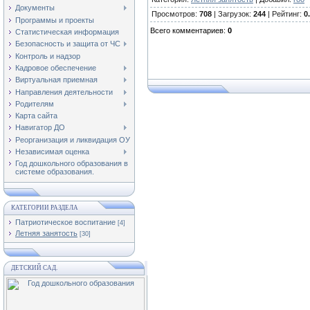
Документы
Просмотров
:
708
|
Загрузок
:
244
|
Рейтинг
:
0
Программы и проекты
Всего комментариев
:
0
Статистическая информация
Безопасность и защита от ЧС
Контроль и надзор
Кадровое обеспечение
Виртуальная приемная
Направления деятельности
Родителям
Карта сайта
Навигатор ДО
Реорганизация и ликвидация ОУ
Независимая оценка
Год дошкольного образования в
системе образования.
КАТЕГОРИИ РАЗДЕЛА
Патриотическое воспитание
[4]
Летняя занятость
[30]
ДЕТСКИЙ САД.