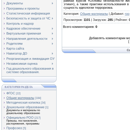
рамках курсов «Основы безопасности жиз
Документы
этики»), а также практики использования
сущность идеологии терроризма.
Программы и проекты
Статистическая информация
Категория
:
Общие материалы
|
Добавил
:
roo
Безопасность и защита от ЧС
Просмотров
:
1101
|
Загрузок
:
285
|
Рейтинг
:
Контроль и надзор
Всего комментариев
:
0
Кадровое обеспечение
Виртуальная приемная
Добавлять комментарии мо
Направления деятельности
[
Родителям
Карта сайта
Co
Навигатор ДО
Реорганизация и ликвидация ОУ
Независимая оценка
Год дошкольного образования в
системе образования.
КАТЕГОРИИ РАЗДЕЛА
ФГОС
[22]
Общие материалы
[184]
Методическая копилка
[34]
Дошкольное образование
[1]
Документы и материалы по
дошкольному образованию
Официально РОО
[217]
Приказы, постановления,
распоряжения, программы
Профсоюз
[5]