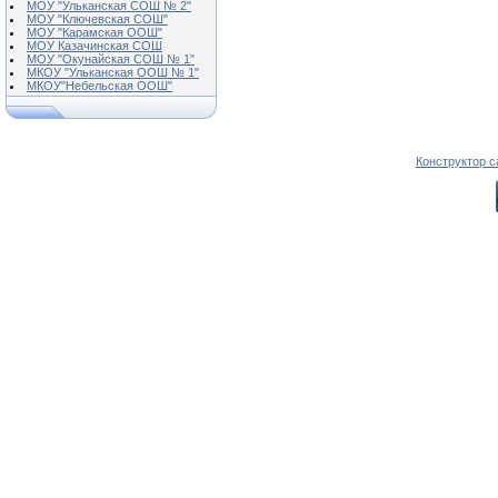
МОУ "Ульканская СОШ № 2"
МОУ "Ключевская СОШ"
МОУ "Карамская ООШ"
МОУ Казачинская СОШ
МОУ "Окунайская СОШ № 1"
МКОУ "Ульканская ООШ № 1"
МКОУ"Небельская ООШ"
Конструктор с