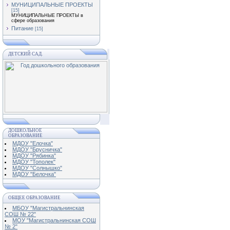
МУНИЦИПАЛЬНЫЕ ПРОЕКТЫ
[15]
МУНИЦИПАЛЬНЫЕ ПРОЕКТЫ в
сфере образования
Питание
[15]
ДЕТСКИЙ САД.
ДОШКОЛЬНОЕ
ОБРАЗОВАНИЕ
МДОУ "Елочка"
МДОУ "Брусничка"
МДОУ "Рябинка"
МДОУ "Тополек"
МДОУ "Солнышко"
МДОУ "Белочка"
ОБЩЕЕ ОБРАЗОВАНИЕ
МБОУ "Магистральнинская
СОШ № 22"
МОУ "Магистральнинская СОШ
№ 2"