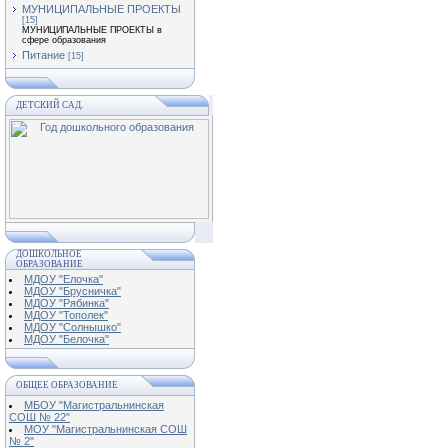
МУНИЦИПАЛЬНЫЕ ПРОЕКТЫ
[15]
МУНИЦИПАЛЬНЫЕ ПРОЕКТЫ в
сфере образования
Питание
[15]
ДЕТСКИЙ САД.
ДОШКОЛЬНОЕ
ОБРАЗОВАНИЕ
МДОУ "Елочка"
МДОУ "Брусничка"
МДОУ "Рябинка"
МДОУ "Тополек"
МДОУ "Солнышко"
МДОУ "Белочка"
ОБЩЕЕ ОБРАЗОВАНИЕ
МБОУ "Магистральнинская
СОШ № 22"
МОУ "Магистральнинская СОШ
№ 2"