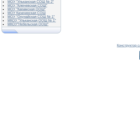
МОУ "Ульканская СОШ № 2"
МОУ "Ключевская СОШ"
МОУ "Карамская ООШ"
МОУ Казачинская СОШ
МОУ "Окунайская СОШ № 1"
МКОУ "Ульканская ООШ № 1"
МКОУ"Небельская ООШ"
Конструктор с