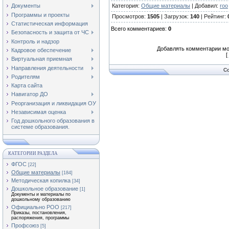
Категория
:
Общие материалы
|
Добавил
:
roo
Документы
Программы и проекты
Просмотров
:
1505
|
Загрузок
:
140
|
Рейтинг
:
Статистическая информация
Всего комментариев
:
0
Безопасность и защита от ЧС
Контроль и надзор
Добавлять комментарии мо
Кадровое обеспечение
[
Виртуальная приемная
Направления деятельности
Co
Родителям
Карта сайта
Навигатор ДО
Реорганизация и ликвидация ОУ
Независимая оценка
Год дошкольного образования в
системе образования.
КАТЕГОРИИ РАЗДЕЛА
ФГОС
[22]
Общие материалы
[184]
Методическая копилка
[34]
Дошкольное образование
[1]
Документы и материалы по
дошкольному образованию
Официально РОО
[217]
Приказы, постановления,
распоряжения, программы
Профсоюз
[5]