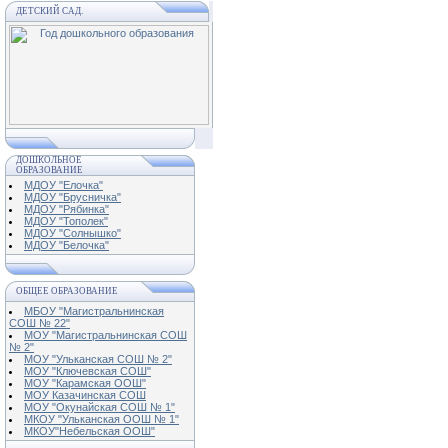
ДЕТСКИЙ САД.
ДОШКОЛЬНОЕ
ОБРАЗОВАНИЕ
МДОУ "Елочка"
МДОУ "Брусничка"
МДОУ "Рябинка"
МДОУ "Тополек"
МДОУ "Солнышко"
МДОУ "Белочка"
ОБЩЕЕ ОБРАЗОВАНИЕ
МБОУ "Магистральнинская
СОШ № 22"
МОУ "Магистральнинская СОШ
№ 2"
МОУ "Ульканская СОШ № 2"
МОУ "Ключевская СОШ"
МОУ "Карамская ООШ"
МОУ Казачинская СОШ
МОУ "Окунайская СОШ № 1"
МКОУ "Ульканская ООШ № 1"
МКОУ"Небельская ООШ"