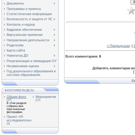
Документы
Программы и проекты
Статистическая информация
Безопасность и защита от ЧС
Контроль и надзор
Кадровое обеспечение
Виртуальная приемная
Направления деятельности
Родителям
« Предыдущая
|
Карта сайта
Навигатор ДО
Всего комментариев
:
0
Реорганизация и ликвидация ОУ
Независимая оценка
Добавлять комментарии мо
Год дошкольного образования в
[
системе образования.
Co
КАТЕГОРИИ РАЗДЕЛА
Общие фото
Мероприятия
[27]
[27]
В этом разделе
собраны мои
персональные
фотографии.
Проект «Я-
исследователь»
[5]