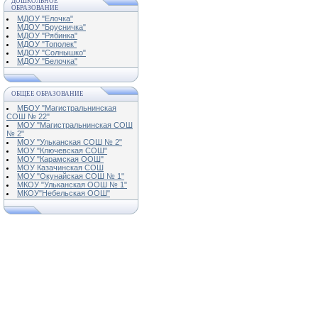
ДОШКОЛЬНОЕ
ОБРАЗОВАНИЕ
МДОУ "Елочка"
МДОУ "Брусничка"
МДОУ "Рябинка"
МДОУ "Тополек"
МДОУ "Солнышко"
МДОУ "Белочка"
ОБЩЕЕ ОБРАЗОВАНИЕ
МБОУ "Магистральнинская
СОШ № 22"
МОУ "Магистральнинская СОШ
№ 2"
МОУ "Ульканская СОШ № 2"
МОУ "Ключевская СОШ"
МОУ "Карамская ООШ"
МОУ Казачинская СОШ
МОУ "Окунайская СОШ № 1"
МКОУ "Ульканская ООШ № 1"
МКОУ"Небельская ООШ"