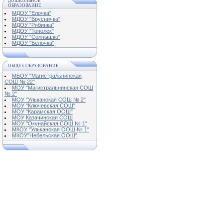
ДОШКОЛЬНОЕ
ОБРАЗОВАНИЕ
МДОУ "Елочка"
МДОУ "Брусничка"
МДОУ "Рябинка"
МДОУ "Тополек"
МДОУ "Солнышко"
МДОУ "Белочка"
ОБЩЕЕ ОБРАЗОВАНИЕ
МБОУ "Магистральнинская
СОШ № 22"
МОУ "Магистральнинская СОШ
№ 2"
МОУ "Ульканская СОШ № 2"
МОУ "Ключевская СОШ"
МОУ "Карамская ООШ"
МОУ Казачинская СОШ
МОУ "Окунайская СОШ № 1"
МКОУ "Ульканская ООШ № 1"
МКОУ"Небельская ООШ"