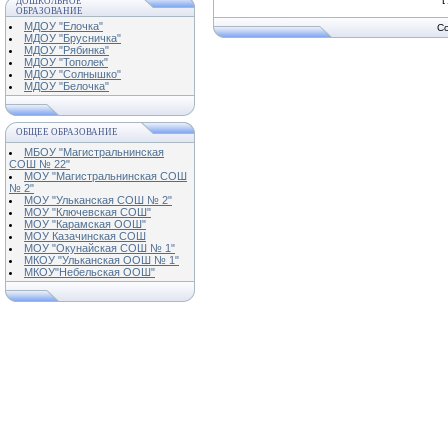
ДОШКОЛЬНОЕ
ОБРАЗОВАНИЕ
МДОУ "Елочка"
Co
МДОУ "Брусничка"
МДОУ "Рябинка"
МДОУ "Тополек"
МДОУ "Солнышко"
МДОУ "Белочка"
ОБЩЕЕ ОБРАЗОВАНИЕ
МБОУ "Магистральнинская
СОШ № 22"
МОУ "Магистральнинская СОШ
№ 2"
МОУ "Ульканская СОШ № 2"
МОУ "Ключевская СОШ"
МОУ "Карамская ООШ"
МОУ Казачинская СОШ
МОУ "Окунайская СОШ № 1"
МКОУ "Ульканская ООШ № 1"
МКОУ"Небельская ООШ"