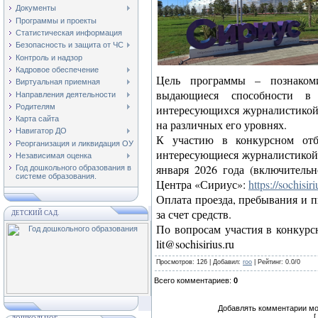
Документы
Программы и проекты
Статистическая информация
Безопасность и защита от ЧС
Контроль и надзор
Кадровое обеспечение
Цель программы – познакоми
Виртуальная приемная
выдающиеся способности в 
Направления деятельности
Родителям
интересующихся журналистикой
Карта сайта
на различных его уровнях.
Навигатор ДО
К участию в конкурсном отб
Реорганизация и ликвидация ОУ
интересующиеся журналистикой 
Независимая оценка
января 2026 года (включительн
Год дошкольного образования в
системе образования.
Центра «Сириус»:
https://sochisiri
Оплата проезда, пребывания и 
за счет средств.
ДЕТСКИЙ САД.
По вопросам участия в конкурс
lit@sochisirius.ru
Просмотров
: 126 |
Добавил
:
roo
|
Рейтинг
:
0.0
/
0
Всего комментариев
:
0
Добавлять комментарии мо
[