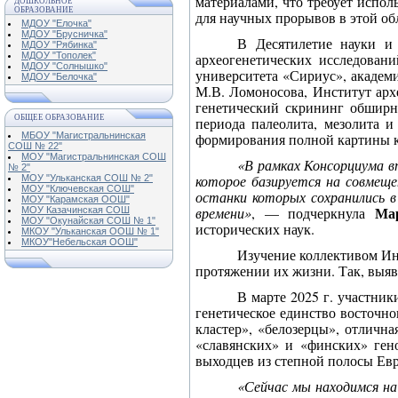
материалами, что требует испол
ДОШКОЛЬНОЕ
ОБРАЗОВАНИЕ
для научных прорывов в этой об
МДОУ "Елочка"
МДОУ "Брусничка"
В Десятилетие науки и 
МДОУ "Рябинка"
МДОУ "Тополек"
археогенетических исследован
МДОУ "Солнышко"
университета «Сириус», акаде
МДОУ "Белочка"
М.В. Ломоносова, Институт ар
генетический скрининг обширн
ОБЩЕЕ ОБРАЗОВАНИЕ
периода палеолита, мезолита и
МБОУ "Магистральнинская
формирования полной картины к
СОШ № 22"
МОУ "Магистральнинская СОШ
«В рамках Консорциума вп
№ 2"
которое базируется на совмеще
МОУ "Ульканская СОШ № 2"
МОУ "Ключевская СОШ"
останки которых сохранились в
МОУ "Карамская ООШ"
Ма
времени»
,
—
подчеркнула
МОУ Казачинская СОШ
МОУ "Окунайская СОШ № 1"
исторических наук.
МКОУ "Ульканская ООШ № 1"
МКОУ"Небельская ООШ"
Изучение коллективом Инс
протяжении их жизни. Так, выяв
В марте 2025 г. участни
генетическое единство восточн
кластер», «белозерцы», отличн
«славянских» и «финских» гено
выходцев из степной полосы Евр
«Сейчас мы находимся на