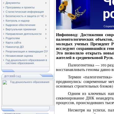
Документы
Программы и проекты
Статистическая информация
Безопасность и защита от ЧС
Контроль и надзор
Кадровое обеспечение
Виртуальная приемная
Инфоповод: Достижения совр
Направления деятельности
палеонтологических объектов,
Родителям
молодых ученых Президент РФ
Карта сайта
исследуют сохранившийся гене
Навигатор ДО
Реорганизация и ликвидация ОУ
Это позволило открыть новый
Независимая оценка
жителей в средневековой Руси.
Год дошкольного образования в
системе образования.
Палеогенетика
—
это ра
восстанавливать геномы давно 
Термин «палеогенетика» 
ДЕТСКИЙ САД.
продвинулись: современные ме
основных строительных блоков)
Одним из ключевых напр
секвенирование ДНК неандерта
процессов, происходивших тыся
Несмотря на успехи, па