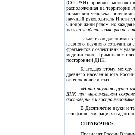
(СО РАН) проводит многолетни
расположенная на территории А
новый вид человека
, получивши
научный руководитель Институт
Сибири жили рядом, но каждая 
можно увидеть эволюцию развит
Также исследованиями в 
главного научного сотрудника
фрагментов с селективным удал
медицинских, криминалистиче
посторонней ДНК.
Благодаря этому методу
древнего населения юга России
оттенок волос и глаз.
«Наша научная группа ко
ДНК при максимальном сохране
достоверные и воспроизводимые 
В Десятилетие науки и т
генофонде, миграциях и адаптац
СПРАВОЧНО:
Президент России Владим