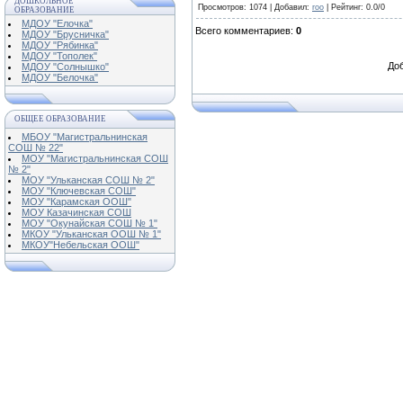
ДОШКОЛЬНОЕ
Просмотров
: 1074 |
Добавил
:
roo
|
Рейтинг
:
0.0
/
0
ОБРАЗОВАНИЕ
МДОУ "Елочка"
Всего комментариев
:
0
МДОУ "Брусничка"
МДОУ "Рябинка"
МДОУ "Тополек"
Доб
МДОУ "Солнышко"
МДОУ "Белочка"
ОБЩЕЕ ОБРАЗОВАНИЕ
МБОУ "Магистральнинская
СОШ № 22"
МОУ "Магистральнинская СОШ
№ 2"
МОУ "Ульканская СОШ № 2"
МОУ "Ключевская СОШ"
МОУ "Карамская ООШ"
МОУ Казачинская СОШ
МОУ "Окунайская СОШ № 1"
МКОУ "Ульканская ООШ № 1"
МКОУ"Небельская ООШ"