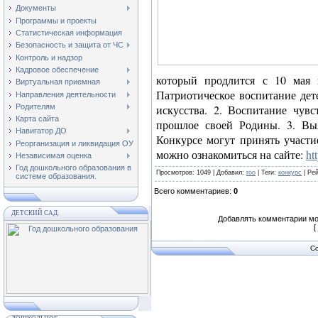
Документы
Программы и проекты
Статистическая информация
Безопасность и защита от ЧС
Контроль и надзор
Кадровое обеспечение
который продлится с 10 мая 
Виртуальная приемная
Патриотическое воспитание дет
Направления деятельности
Родителям
искусства. 2. Воспитание чувс
Карта сайта
прошлое своей Родины. 3. Вы
Навигатор ДО
Конкурсе могут принять участи
Реорганизация и ликвидация ОУ
можно ознакомиться на сайте:
ht
Независимая оценка
Год дошкольного образования в
Просмотров
: 1049 |
Добавил
:
roo
|
Теги
:
конкурс
|
Рей
системе образования.
Всего комментариев
:
0
ДЕТСКИЙ САД.
Добавлять комментарии мо
[
Co