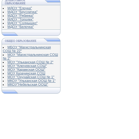
ДОШКОЛЬНОЕ
ОБРАЗОВАНИЕ
МДОУ "Елочка"
МДОУ "Брусничка"
МДОУ "Рябинка"
МДОУ "Тополек"
МДОУ "Солнышко"
МДОУ "Белочка"
ОБЩЕЕ ОБРАЗОВАНИЕ
МБОУ "Магистральнинская
СОШ № 22"
МОУ "Магистральнинская СОШ
№ 2"
МОУ "Ульканская СОШ № 2"
МОУ "Ключевская СОШ"
МОУ "Карамская ООШ"
МОУ Казачинская СОШ
МОУ "Окунайская СОШ № 1"
МКОУ "Ульканская ООШ № 1"
МКОУ"Небельская ООШ"