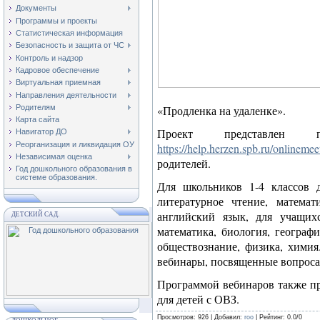
Документы
Программы и проекты
Статистическая информация
Безопасность и защита от ЧС
Контроль и надзор
Кадровое обеспечение
Виртуальная приемная
Направления деятельности
Родителям
«Продленка на удаленке».
Карта сайта
Проект представлен по
Навигатор ДО
Реорганизация и ликвидация ОУ
https://help.herzen.spb.ru/onlinemee
Независимая оценка
родителей.
Год дошкольного образования в
системе образования.
Для школьников 1-4 классов 
литературное чтение, матема
английский язык, для учащихс
ДЕТСКИЙ САД.
математика, биология, географ
обществознание, физика, химия
вебинары, посвященные вопрос
Программой вебинаров также пр
для детей с ОВЗ.
Просмотров
: 926 |
Добавил
:
roo
|
Рейтинг
:
0.0
/
0