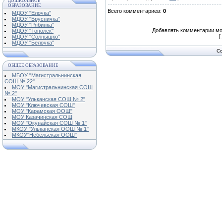
ДОШКОЛЬНОЕ
ОБРАЗОВАНИЕ
Всего комментариев
:
0
МДОУ "Елочка"
МДОУ "Брусничка"
МДОУ "Рябинка"
Добавлять комментарии мо
МДОУ "Тополек"
[
МДОУ "Солнышко"
МДОУ "Белочка"
Co
ОБЩЕЕ ОБРАЗОВАНИЕ
МБОУ "Магистральнинская
СОШ № 22"
МОУ "Магистральнинская СОШ
№ 2"
МОУ "Ульканская СОШ № 2"
МОУ "Ключевская СОШ"
МОУ "Карамская ООШ"
МОУ Казачинская СОШ
МОУ "Окунайская СОШ № 1"
МКОУ "Ульканская ООШ № 1"
МКОУ"Небельская ООШ"