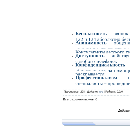
Бесплатность
– звонок 
122 и 124 абсолютно бес
Анонимность
— общение
анонимно: отсутствует
Консультанты детского т
Доступность
— действуе
с любого телефона.
Конфиденциальность
—
обратившемся за помощь
раскрывается.
Профессионализм
— на
специалисты – прошедши
Просмотров
: 228 |
Добавил
:
roo
|
Рейтинг
:
0.0
/
0
Всего комментариев
:
0
Добавля