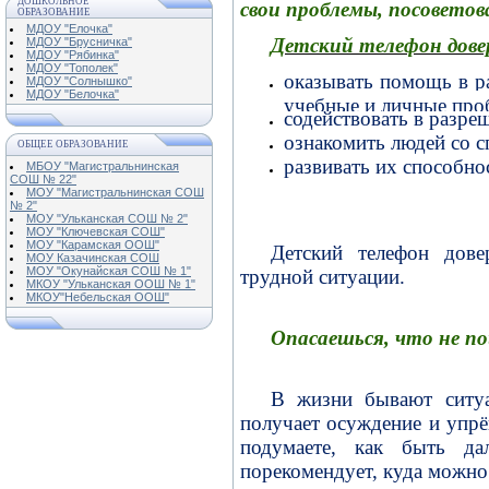
ДОШКОЛЬНОЕ
свои проблемы, посоветов
ОБРАЗОВАНИЕ
МДОУ "Елочка"
Детский телефон довер
МДОУ "Брусничка"
МДОУ "Рябинка"
МДОУ "Тополек"
оказывать помощь в р
МДОУ "Солнышко"
МДОУ "Белочка"
учебные и личные пробл
содействовать в разр
ознакомить людей со с
ОБЩЕЕ ОБРАЗОВАНИЕ
развивать их способно
МБОУ "Магистральнинская
СОШ № 22"
МОУ "Магистральнинская СОШ
№ 2"
МОУ "Ульканская СОШ № 2"
МОУ "Ключевская СОШ"
МОУ "Карамская ООШ"
Детский телефон дове
МОУ Казачинская СОШ
МОУ "Окунайская СОШ № 1"
трудной ситуации.
МКОУ "Ульканская ООШ № 1"
МКОУ"Небельская ООШ"
Опасаешься, что не п
В жизни бывают ситуа
получает осуждение и упрё
подумаете, как быть да
порекомендует, куда можно