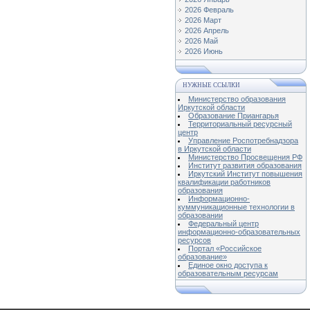
2026 Февраль
2026 Март
2026 Апрель
2026 Май
2026 Июнь
НУЖНЫЕ ССЫЛКИ
Министерство образования
Иркутской области
Образование Приангарья
Территориальный ресурсный
центр
Управление Роспотребнадзора
в Иркутской области
Министерство Просвещения РФ
Институт развития образования
Иркутский Институт повышения
квалификации работников
образования
Информационно-
куммуникационные технологии в
образовании
Федеральный центр
информационно-образовательных
ресурсов
Портал «Российское
образование»
Единое окно доступа к
образовательным ресурсам