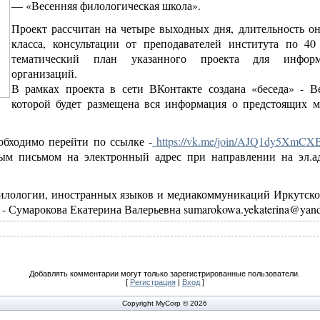
— «Весенняя филологическая школа».
Проект рассчитан на четыре выходных дня, длительность онл
класса, консультации от преподавателей института по 4
тематический план указанного проекта для информи
организаций.
В рамках проекта в сети ВКонтакте создана «беседа» - В
которой будет размещена вся информация о предстоящих м
обходимо перейти по ссылке -
https://vk.me/join/AJQ1dy5XmC
м письмом на электронный адрес при направлении на эл.адре
илологии, иностранных языков и медиакоммуникаций Иркутског
 - Сумарокова Екатерина Валерьевна sumarokowa.yekaterina@yand
Добавлять комментарии могут только зарегистрированные пользователи.
[
Регистрация
|
Вход
]
Copyright MyCorp © 2026