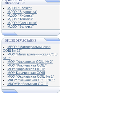
ДОШКОЛЬНОЕ
ОБРАЗОВАНИЕ
МДОУ "Елочка"
МДОУ "Брусничка"
МДОУ "Рябинка"
МДОУ "Тополек"
МДОУ "Солнышко"
МДОУ "Белочка"
ОБЩЕЕ ОБРАЗОВАНИЕ
МБОУ "Магистральнинская
СОШ № 22"
МОУ "Магистральнинская СОШ
№ 2"
МОУ "Ульканская СОШ № 2"
МОУ "Ключевская СОШ"
МОУ "Карамская ООШ"
МОУ Казачинская СОШ
МОУ "Окунайская СОШ № 1"
МКОУ "Ульканская ООШ № 1"
МКОУ"Небельская ООШ"