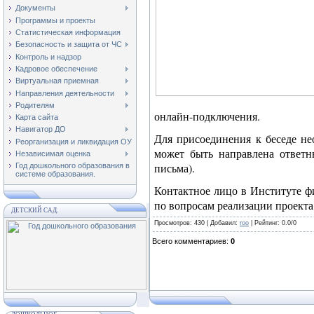
Документы
Программы и проекты
Статистическая информация
Безопасность и защита от ЧС
Контроль и надзор
Кадровое обеспечение
Виртуальная приемная
Направления деятельности
Родителям
онлайн-подключения.
Карта сайта
Навигатор ДО
Для присоединения к беседе не
Реорганизация и ликвидация ОУ
может быть направлена ответны
Независимая оценка
письма).
Год дошкольного образования в
системе образования.
Контактное лицо в Институте ф
по вопросам реализации проекта
ДЕТСКИЙ САД.
Просмотров
: 430 |
Добавил
:
roo
|
Рейтинг
:
0.0
/
0
Всего комментариев
:
0